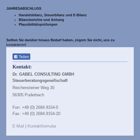
JAHRESABSCHLUSS
Handelsbilanz, Steuerbilanz und E-Bilanz
Bilanzberichte und Anhang
Plausibilitätsprüfungen
Sollten Sie darüber hinaus Bedarf haben, zögern Sie nicht, uns zu
kontaktieren
!
Teilen
Kontakt:
Dr. GABEL CONSULTING GMBH
Steuerberatungsgesellschaft
Reichensteiner Weg 30
56305 Puderbach
Fon: +49 (0) 2684.9154-0
Fax: +49 (0) 2684.9154-20
E-Mail
|
Kontaktformular