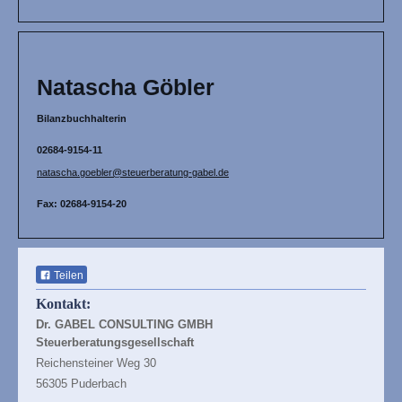
Natascha Göbler
Bilanzbuchhalterin
02684-9154-11
natascha.goebler@steuerberatung-gabel.de
Fax: 02684-9154-20
Teilen
Kontakt:
Dr. GABEL CONSULTING GMBH
Steuerberatungsgesellschaft
Reichensteiner Weg 30
56305 Puderbach