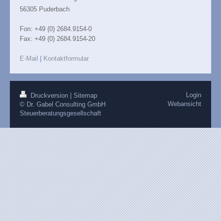
56305 Puderbach
Fon: +49 (0) 2684.9154-0
Fax: +49 (0) 2684.9154-20
E-Mail
|
Kontaktformular
Login
Druckversion
|
Sitemap
Webansicht
© Dr. Gabel Consulting GmbH
Steuerberatungsgesellschaft