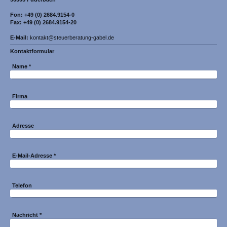
Fon: +49 (0) 2684.9154-0
Fax: +49 (0) 2684.9154-20
E-Mail:
kontakt@steuerberatung-gabel.de
Kontaktformular
Name
*
Firma
Adresse
E-Mail-Adresse
*
Telefon
Nachricht
*