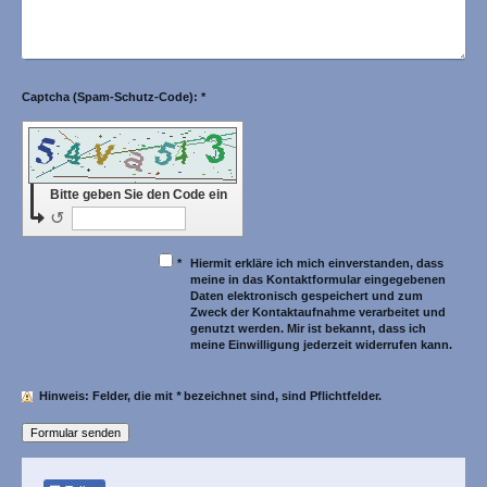
Captcha (Spam-Schutz-Code): *
Bitte geben Sie den Code ein
↺
*
Hiermit erkläre ich mich einverstanden, dass
meine in das Kontaktformular eingegebenen
Daten elektronisch gespeichert und zum
Zweck der Kontaktaufnahme verarbeitet und
genutzt werden. Mir ist bekannt, dass ich
meine Einwilligung jederzeit widerrufen kann.
Hinweis
: Felder, die mit
*
bezeichnet sind, sind Pflichtfelder.